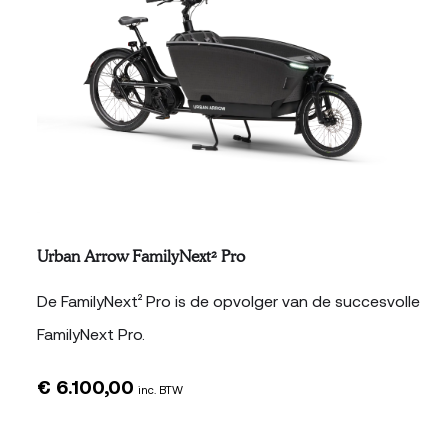
Urban Arrow FamilyNext² Pro
De FamilyNext² Pro is de opvolger van de succesvolle
FamilyNext Pro.
€
6.100,00
inc. BTW