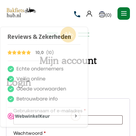
(0)
Mijn account
Login
Vereist
Gebruikersnaam of e-mailadres
*
Vereist
Wachtwoord
*