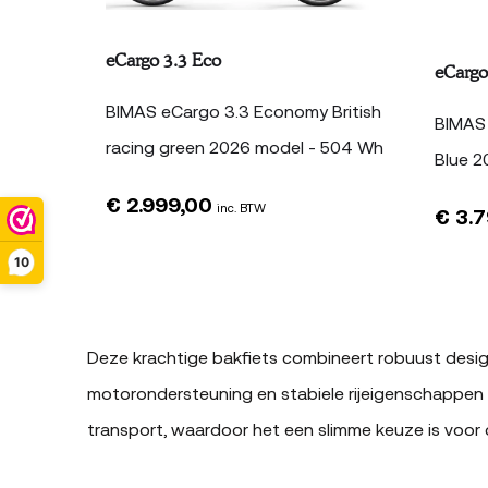
eCargo 3.3 Eco
eCargo
BIMAS eCargo 3.3 Economy British
BIMAS 
racing green 2026 model - 504 Wh
Blue 2
€
2.999,00
inc. BTW
€
3.7
10
Deze krachtige bakfiets combineert robuust desig
motorondersteuning en stabiele rijeigenschappen n
transport, waardoor het een slimme keuze is voor d