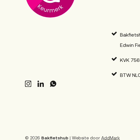
Bakfiets
Edwin Fi
KVK 756
BTW NL
© 2026
Bakfietshub
| Website door
AddMark