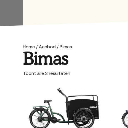
Home
/
Aanbod
/ Bimas
Bimas
Gesorteerd
Toont alle 2 resultaten
op
prijs:
laag
naar
hoog